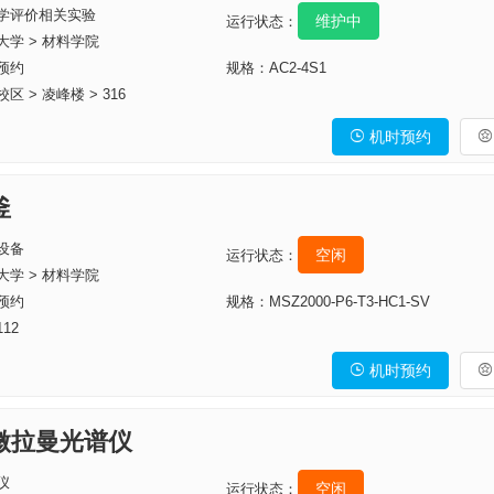
学评价相关实验
维护中
运行状态：
大学 > 材料学院
预约
规格：AC2-4S1
 > 凌峰楼 > 316
机时预约


釜
设备
空闲
运行状态：
大学 > 材料学院
预约
规格：MSZ2000-P6-T3-HC1-SV
12
机时预约


微拉曼光谱仪
仪
空闲
运行状态：