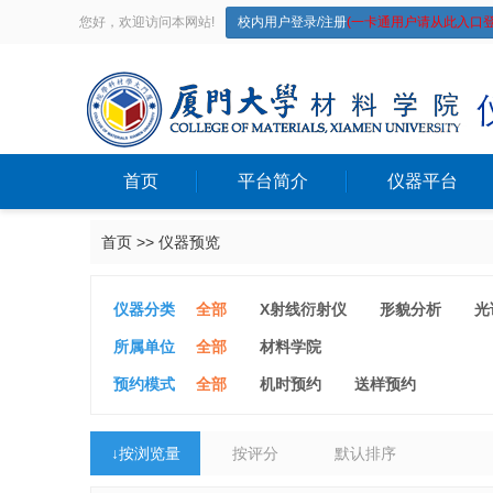
您好，欢迎访问本网站!
校内用户登录/注册
(一卡通用户请从此入口登
首页
平台简介
仪器平台
首页
>>
仪器预览
仪器分类
全部
X射线衍射仪
形貌分析
光
力学性能
光学性能
加工设备
所属单位
全部
材料学院
转基因平台
预约模式
全部
机时预约
送样预约
↓
按浏览量
按评分
默认排序