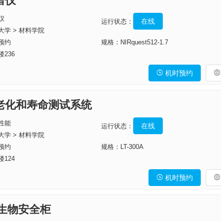
谱仪
仪
在线
运行状态：
大学 > 材料学院
预约
规格：NIRquest512-1.7
236
机时预约


速老化和寿命测试系统
性能
在线
运行状态：
大学 > 材料学院
预约
规格：LT-300A
124
机时预约


室生物安全柜