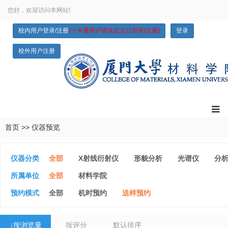
您好，欢迎访问本网站!
校内用户登录/注册
(一卡通用户请从此入口登录/注册)
登录
校外用户注册
首页
>>
仪器预览
仪器分类
全部
X射线衍射仪
形貌分析
光谱仪
分
力学性能
光学性能
加工设备
生物学评价相
所属单位
全部
材料学院
转基因平台
预约模式
全部
机时预约
送样预约
↓
按浏览量
按评分
默认排序