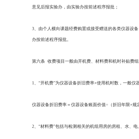
意见后报实验办，由实验办按前述程序报批；
3、由个人横向课题经费购置或接受赠送的各类仪器设
办按前述程序报批。
第六条 收费项目一般由开机费、材料费和机时补贴费
1、“开机费”为仪器设备折旧费率×使用机时数，一般
仪器设备折旧费率＝仪器设备账面价值÷（折旧年限×规
2、“材料费”包括与检测相关的机组用房的房租、水、