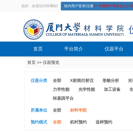
您好，欢迎访问本网站!
校内用户登录/注册
(一卡通用户请从此入口登
首页
平台简介
仪器平台
首页
>>
仪器预览
仪器分类
全部
X射线衍射仪
形貌分析
光
力学性能
光学性能
加工设备
转基因平台
所属单位
全部
材料学院
预约模式
全部
机时预约
送样预约