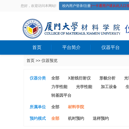
您好，欢迎访问本网站!
校内用户登录/注册
(一卡通用户请从此入口登
首页
平台简介
仪器平台
首页
>>
仪器预览
仪器分类
全部
X射线衍射仪
形貌分析
光
力学性能
光学性能
加工设备
转基因平台
所属单位
全部
材料学院
预约模式
全部
机时预约
送样预约