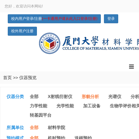
您好，欢迎访问本网站!
校内用户登录/注册
(一卡通用户请从此入口登录/注册)
登录
校外用户注册
首页
>>
仪器预览
仪器分类
全部
X射线衍射仪
形貌分析
光谱仪
分
力学性能
光学性能
加工设备
生物学评价相
转基因平台
所属单位
全部
材料学院
预约模式
全部
机时预约
送样预约