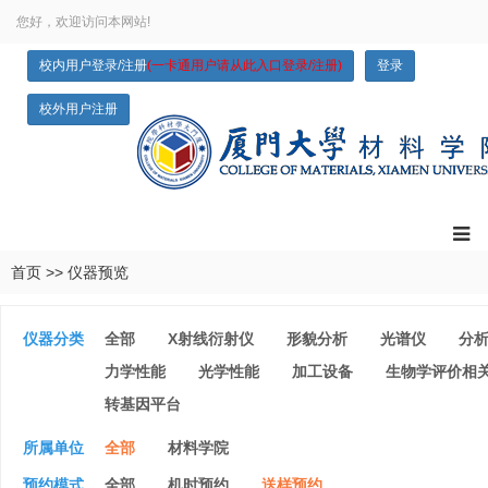
您好，欢迎访问本网站!
校内用户登录/注册
(一卡通用户请从此入口登录/注册)
登录
校外用户注册
首页
>>
仪器预览
仪器分类
全部
X射线衍射仪
形貌分析
光谱仪
分
力学性能
光学性能
加工设备
生物学评价相
转基因平台
所属单位
全部
材料学院
预约模式
全部
机时预约
送样预约