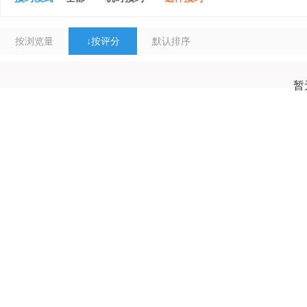
按浏览量
↓
按评分
默认排序
暂