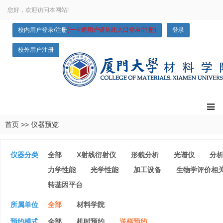
您好，欢迎访问本网站!
校内用户登录/注册
(一卡通用户请从此入口登录/注册)
登录
校外用户注册
首页
>>
仪器预览
仪器分类
全部
X射线衍射仪
形貌分析
光谱仪
分
力学性能
光学性能
加工设备
生物学评价相
转基因平台
所属单位
全部
材料学院
预约模式
全部
机时预约
送样预约