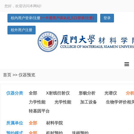
您好，欢迎访问本网站!
校内用户登录/注册
(一卡通用户请从此入口登录/注册)
登录
校外用户注册
首页
>>
仪器预览
仪器分类
全部
X射线衍射仪
形貌分析
光谱仪
分
力学性能
光学性能
加工设备
生物学评价相
转基因平台
所属单位
全部
材料学院
预约模式
全部
机时预约
送样预约