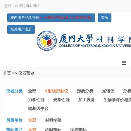
您好，欢迎访问本网站!
校内用户登录/注册
(一卡通用户请从此入口登录/注册)
登录
校外用户注册
首页
>>
仪器预览
仪器分类
全部
X射线衍射仪
形貌分析
光谱仪
分
力学性能
光学性能
加工设备
生物学评价相
转基因平台
所属单位
全部
材料学院
预约模式
全部
机时预约
送样预约