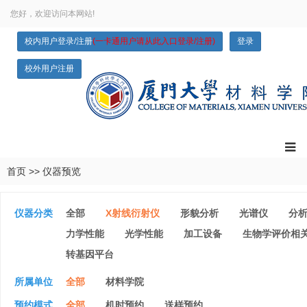
您好，欢迎访问本网站!
校内用户登录/注册
(一卡通用户请从此入口登录/注册)
登录
校外用户注册
首页
>>
仪器预览
仪器分类
全部
X射线衍射仪
形貌分析
光谱仪
分
力学性能
光学性能
加工设备
生物学评价相
转基因平台
所属单位
全部
材料学院
预约模式
全部
机时预约
送样预约