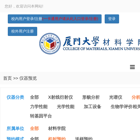
您好，欢迎访问本网站!
校内用户登录/注册
(一卡通用户请从此入口登录/注册)
登录
校外用户注册
首页
>>
仪器预览
仪器分类
全部
X射线衍射仪
形貌分析
光谱仪
分
力学性能
光学性能
加工设备
生物学评价相
转基因平台
所属单位
全部
材料学院
预约模式
全部
机时预约
送样预约