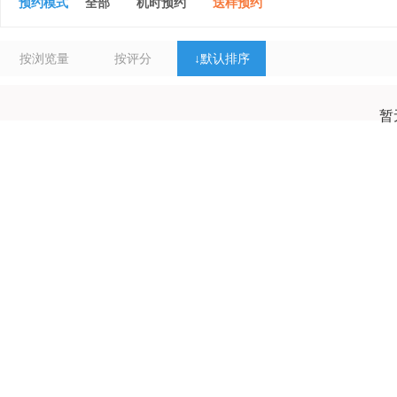
预约模式
全部
机时预约
送样预约
按浏览量
按评分
↓
默认排序
暂