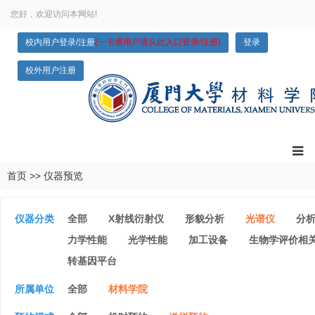
您好，欢迎访问本网站!
校内用户登录/注册
(一卡通用户请从此入口登录/注册)
登录
校外用户注册
首页
>>
仪器预览
仪器分类
全部
X射线衍射仪
形貌分析
光谱仪
分
力学性能
光学性能
加工设备
生物学评价相
转基因平台
所属单位
全部
材料学院