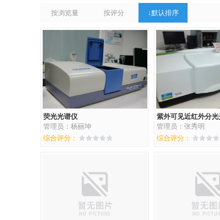
按浏览量
按评分
↓
默认排序
荧光光谱仪
紫外可见近红外分光
管理员：杨丽坤
管理员：张秀明
综合评分：
综合评分：