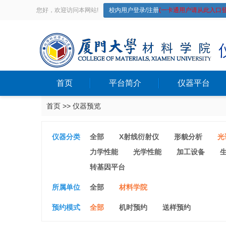
您好，欢迎访问本网站!
校内用户登录/注册
(一卡通用户请从此入口登
首页
平台简介
仪器平台
首页
>>
仪器预览
仪器分类
全部
X射线衍射仪
形貌分析
光
力学性能
光学性能
加工设备
转基因平台
所属单位
全部
材料学院
预约模式
全部
机时预约
送样预约