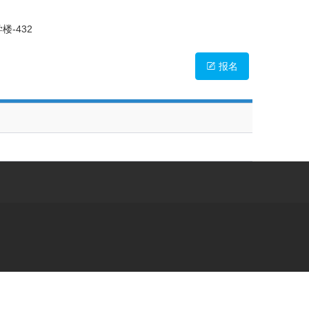
-432
报名
