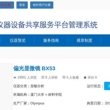
录/注册)
登录
校外用户注册
仪器预览
服务指南
规章制度
偏光显微镜 BX53
10001 人浏览
0 人评价
5 人收藏
评分 0




仪器分类：形貌分析
运行状态：
所属机构：
厦门大学 > 材料学院
生产厂家：Olympus
购置日期： 2013